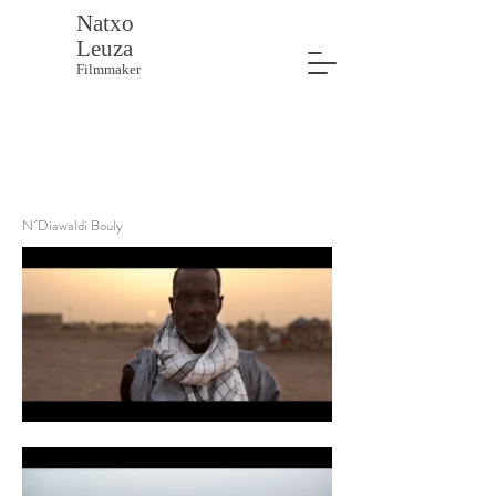
Natxo
Leuza
Filmmaker
N´Diawaldi Bouly