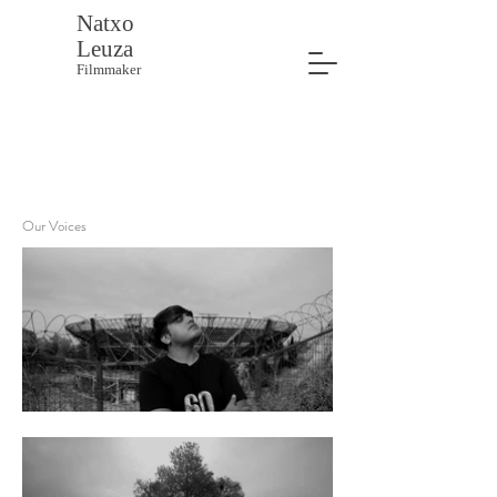
Natxo
Leuza
Filmmaker
Our Voices