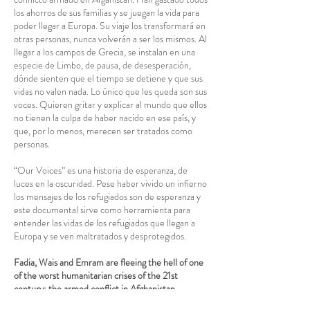
los ahorros de sus familias y se juegan la vida para
poder llegar a Europa. Su viaje los transformará en
otras personas, nunca volverán a ser los mismos. Al
llegar a los campos de Grecia, se instalan en una
especie de Limbo, de pausa, de desesperación,
dónde sienten que el tiempo se detiene y que sus
vidas no valen nada. Lo único que les queda son sus
voces. Quieren gritar y explicar al mundo que ellos
no tienen la culpa de haber nacido en ese país, y
que, por lo menos, merecen ser tratados como
personas.
“Our Voices” es una historia de esperanza, de
luces en la oscuridad. Pese haber vivido un infierno
los mensajes de los refugiados son de esperanza y
este documental sirve como herramienta para
entender las vidas de los refugiados que llegan a
Europa y se ven maltratados y desprotegidos.
Fadia, Wais and Emram are fleeing the hell of one
of the worst humanitarian crises of the 21st
century: the armed conflict in Afghanistan.
They’ve spent all their families’ savings and risked