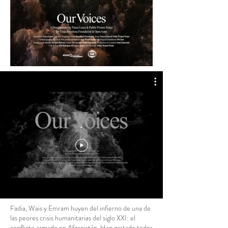
.
Fadia, Wais y Emram huyen del infierno de una de
las peores crisis humanitarias del siglo XXI: el
conflicto armado en Afganistán. Han gastado todos