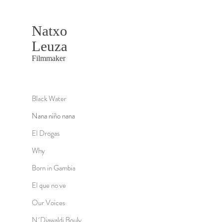
Natxo
Leuza
Filmmaker
Black Water
Nana niño nana
El Drogas
Why
Born in Gambia
El que no ve
Our Voices
N´Diawaldi Bouly