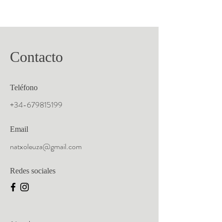
Contacto
Teléfono
+34-679815199
Email
natxoleuza@gmail.com
Redes sociales